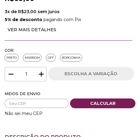
3
x de
R$23,00
sem juros
5% de desconto
pagando com Pix
VER MAIS DETALHES
COR:
PRETO
MARROM
OFF
BORGONHA
Entregas para o CEP:
Alterar CEP
MEIOS DE ENVIO
CALCULAR
Não sei meu CEP