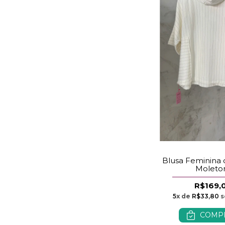
Blusa Feminina 
Molet
R$169,
5
x de
R$33,80
s
COMP