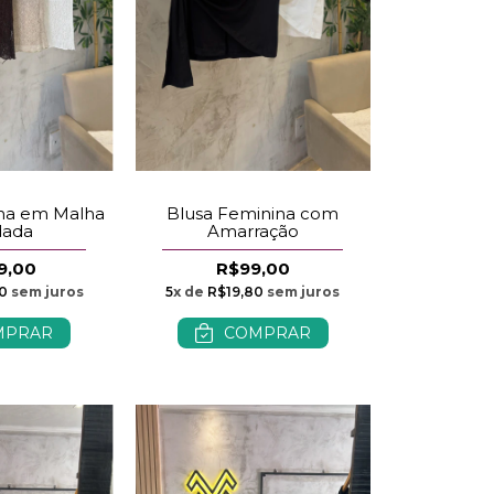
ina em Malha
Blusa Feminina com
dada
Amarração
9,00
R$99,00
0
sem juros
5
x de
R$19,80
sem juros
MPRAR
COMPRAR