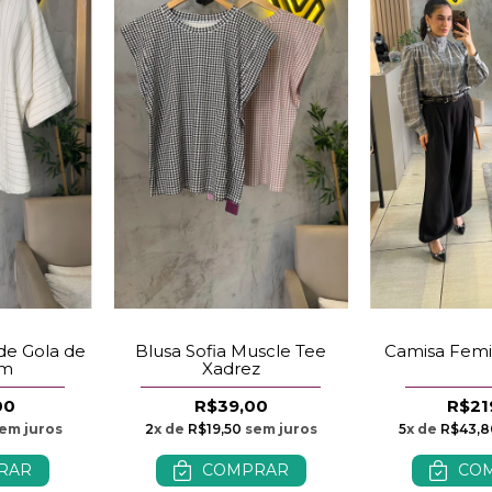
de Gola de
Blusa Sofia Muscle Tee
Camisa Femi
om
Xadrez
00
R$39,00
R$21
em juros
2
x de
R$19,50
sem juros
5
x de
R$43,8
RAR
COMPRAR
CO