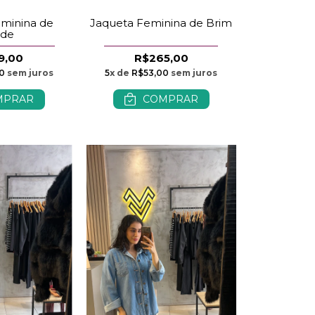
Jaqueta Feminina de Brim
minina de
éde
R$265,00
9,00
5
x de
R$53,00
sem juros
0
sem juros
COMPRAR
MPRAR