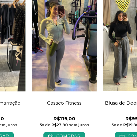
Blusa de Dedi
marração
Casaco Fitness
R$9
00
R$119,00
5
x de
R$19,8
em juros
5
x de
R$23,80
sem juros
CO
RAR
COMPRAR