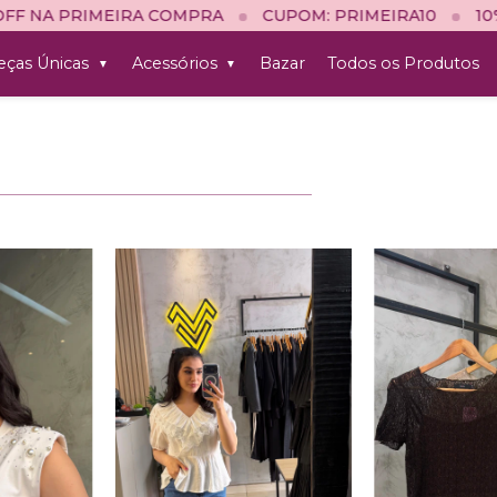
OMPRA
CUPOM: PRIMEIRA10
10% OFF NA PRIMEIRA
eças Únicas
Acessórios
Bazar
Todos os Produtos
▼
▼