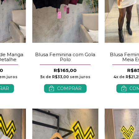
Blusa Femini
 de Manga
Blusa Feminina com Gola
Meia E
etalhe
Polo
R$8
00
R$165,00
4
x de
R$21,2
em juros
5
x de
R$33,00
sem juros
CO
RAR
COMPRAR