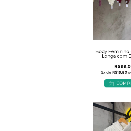
Body Feminino
Longa com D
R$99,
5
x de
R$19,80
s
COMP