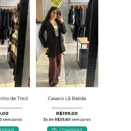
nho de Tricô
Casaco Lã Batida
9,00
R$199,00
0
sem juros
5
x de
R$39,80
sem juros
MPRAR
COMPRAR