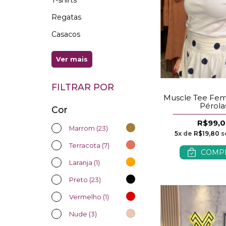
Regatas
Casacos
Ver mais
FILTRAR POR
Muscle Tee Fem
Pérola
Cor
R$99,
Marrom (23)
5
x de
R$19,80
s
Terracota (7)
COMP
Laranja (1)
Preto (23)
Vermelho (1)
Nude (3)