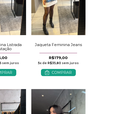
na Listrada
Jaqueta Feminina Jeans
stação
5,00
R$179,00
5
sem juros
5
x de
R$35,80
sem juros
MPRAR
COMPRAR