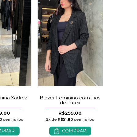
nina Xadrez
Blazer Feminino com Fios
de Lurex
9,00
R$259,00
0
sem juros
5
x de
R$51,80
sem juros
MPRAR
COMPRAR