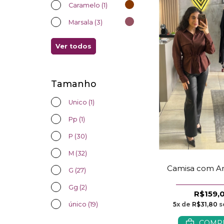
Caramelo (1)
Marsala (3)
Ver todos
Tamanho
Unico (1)
Pp (1)
P (30)
M (32)
Camisa com A
G (27)
Gg (2)
R$159,
único (19)
5
x de
R$31,80
s
COMP