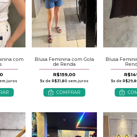
Blusa Feminina com Gola
inina com
Blusa Femin
de Renda
s
Ren
R$159,00
00
R$14
5
x de
R$31,80
sem juros
em juros
5
x de
R$29,8
COMPRAR
RAR
CO