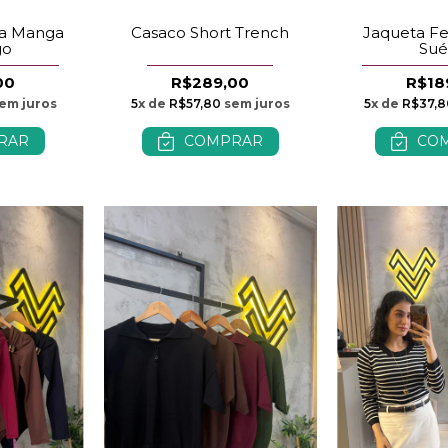
na Manga
Casaco Short Trench
Jaqueta Fe
go
Su
00
R$289,00
R$18
em juros
5
x de
R$57,80
sem juros
5
x de
R$37,8
RAR
COMPRAR
CO