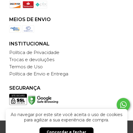
MEIOS DE ENVIO
INSTITUCIONAL
Política de Privacidade
Trocas e devoluções
Termos de Uso
Política de Envio e Entrega
SEGURANÇA
Ao navegar por este site você aceita o uso de cookies
para agilizar a sua experiência de compra.
© 2026 | Todos os direitos reservados.
MARIA VALENTE
Feito com
pela
Weethub
|
Política de Privacidade
Concordar e fechar