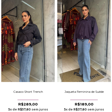
Casaco Short Trench
Jaqueta Feminina de Suéde
R$289,00
R$189,00
5
x de
R$57,80
sem juros
5
x de
R$37,80
sem juros