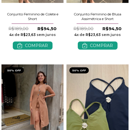
Conjunto Feminino de Blusa
Conjunto Feminino de Colete e
Assimétrica e Short
Short
R$189,00
R$94,50
R$189,00
R$94,50
4
x de
R$23,63
sem juros
4
x de
R$23,63
sem juros
COMPRAR
COMPRAR
50% OFF
50% OFF