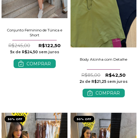
Conjunto Feminino de Túnica e
Short
R$245,00
R$122,50
5
x de
R$24,50
sem juros
Body Alcinha com Detalhe
COMPRAR
R$85,00
R$42,50
2
x de
R$21,25
sem juros
COMPRAR
50% OFF
50% OFF