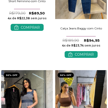
Short Feminino com Cinto
R$179,00
R$89,50
4
x de
R$22,38
sem juros
COMPRAR
Calça Jeans Baggy com Cinto
R$189,90
R$94,95
4
x de
R$23,74
sem juros
COMPRAR
50% OFF
50% OFF