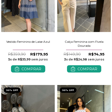
Vestido Feminino de Laise Azul
Calça Feminina com Fivela
Dourada
R$359,90
R$179,95
R$149,90
R$74,95
5
x de
R$35,99
sem juros
3
x de
R$24,98
sem juros
COMPRAR
COMPRAR
50% OFF
50% OFF