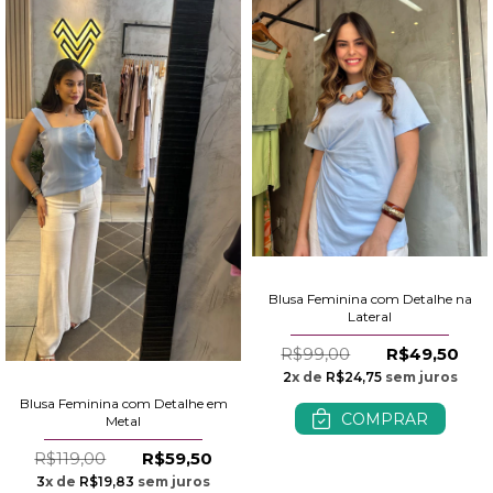
Blusa Feminina com Detalhe na
Lateral
R$99,00
R$49,50
2
x de
R$24,75
sem juros
Blusa Feminina com Detalhe em
COMPRAR
Metal
R$119,00
R$59,50
3
x de
R$19,83
sem juros