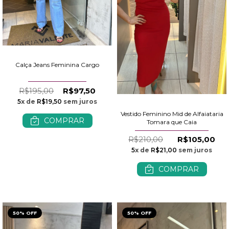
Calça Jeans Feminina Cargo
R$195,00
R$97,50
5
x de
R$19,50
sem juros
Vestido Feminino Mid de Alfaiataria
COMPRAR
Tomara que Caia
R$210,00
R$105,00
5
x de
R$21,00
sem juros
COMPRAR
50% OFF
50% OFF