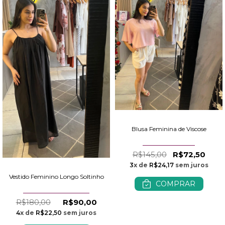
Blusa Feminina de Viscose
R$145,00
R$72,50
3
x de
R$24,17
sem juros
Vestido Feminino Longo Soltinho
COMPRAR
R$180,00
R$90,00
4
x de
R$22,50
sem juros