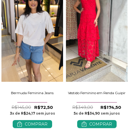
Bermuda Feminina Jeans
Vestido Feminino em Renda Guipir
R$145,00
R$72,50
R$349,00
R$174,50
3
x de
R$24,17
sem juros
5
x de
R$34,90
sem juros
COMPRAR
COMPRAR