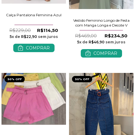
Calça Pantalona Feminina Azul
Vestido Feminino Longo de Festa
com Manga Longa e Decote V
R$229,00
R$114,50
R$469,00
R$234,50
5
x de
R$22,90
sem juros
5
x de
R$46,90
sem juros
COMPRAR
COMPRAR
50% OFF
50% OFF