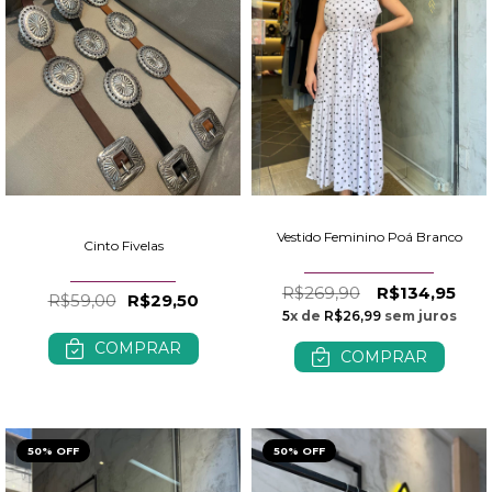
Vestido Feminino Poá Branco
Cinto Fivelas
R$269,90
R$134,95
R$59,00
R$29,50
5
x de
R$26,99
sem juros
COMPRAR
COMPRAR
50% OFF
50% OFF