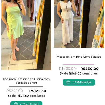
Macacão Feminino Com Babado
R$460,00
R$230,00
5
x de
R$46,00
sem juros
Conjunto Feminino de Túnica com
COMPRAR
Bordado e Short
R$245,00
R$122,50
5
x de
R$24,50
sem juros
COMPRAR