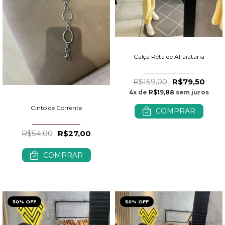
Calça Reta de Alfaiataria
R$159,00
R$79,50
4
x de
R$19,88
sem juros
Cinto de Corrente
COMPRAR
R$54,00
R$27,00
COMPRAR
50% OFF
50% OFF