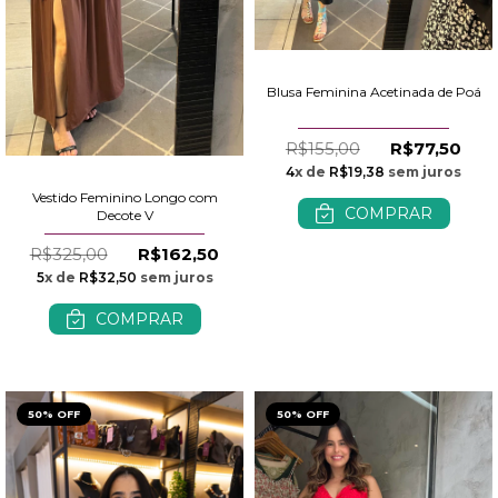
Blusa Feminina Acetinada de Poá
R$155,00
R$77,50
4
x de
R$19,38
sem juros
Vestido Feminino Longo com
COMPRAR
Decote V
R$325,00
R$162,50
5
x de
R$32,50
sem juros
COMPRAR
50% OFF
50% OFF