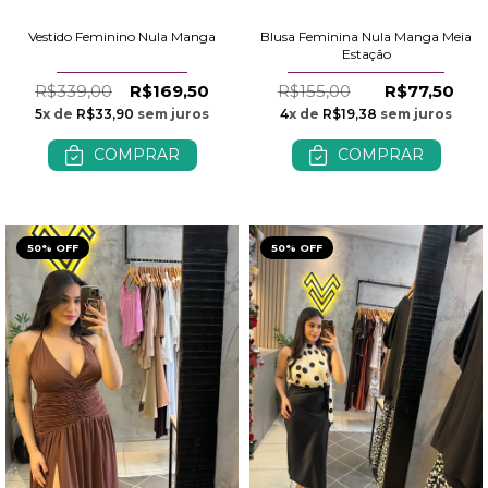
Vestido Feminino Nula Manga
Blusa Feminina Nula Manga Meia
Estação
R$339,00
R$169,50
R$155,00
R$77,50
5
x de
R$33,90
sem juros
4
x de
R$19,38
sem juros
COMPRAR
COMPRAR
50% OFF
50% OFF