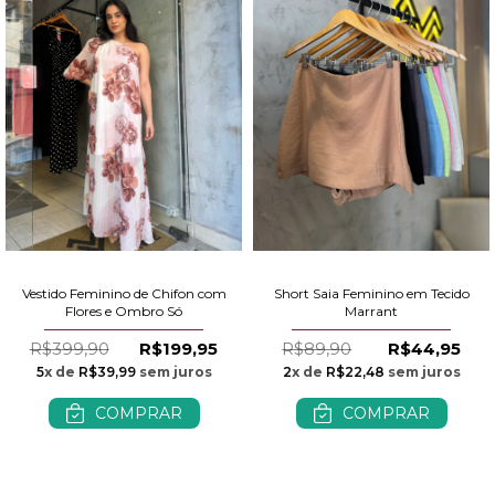
Vestido Feminino de Chifon com
Short Saia Feminino em Tecido
Flores e Ombro Só
Marrant
R$399,90
R$199,95
R$89,90
R$44,95
5
x de
R$39,99
sem juros
2
x de
R$22,48
sem juros
COMPRAR
COMPRAR