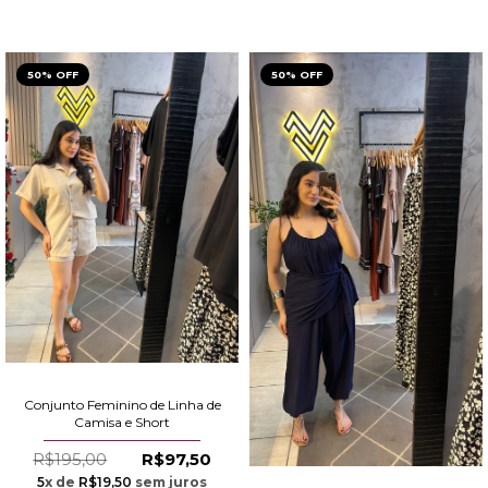
50% OFF
50% OFF
Conjunto Feminino de Linha de
Camisa e Short
R$195,00
R$97,50
5
x de
R$19,50
sem juros